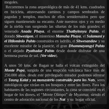
mogoles.
Recorremos la zona arqueológica de más de 41 kms. cuadrados
en bicicleta, atravesando caminos y campos sembrados de
pagodas y templos, muchos de ellos semiderruidos pero que
siguen mantienendo su encanto. Ante nuestros ojos y en medio
de la niebla van surgiendo las siluetas de los más grandes: el
venerado
Anada Phaya
, el enorme
Thatbyinnyu Pahto
, el
dorado
Shwezigon
, el misterioso
Manuha Phaya
, el
Sulamani y
el Htilominlo Pahto
construidos en ladrillo, el
Shwesandaw
y su
excelente mirador de la planicie, el gran
Dhammayangyi Pahto
o el alejado
Pyathadar Pahto
desde donde disfrutar de una
hermosa puesta de sol. (
Ver video
).
A unos 50 kms. de Bagan se halla el volcan extinguido del
Monte Popa
, surgido de una erupción volcánica hace más de
250.000 años, desde este privilegiado mirador podemos admirar
el
Taung Kalat y su monasterio construido para los Nats
, seres
mitológicos que vivían en los bosques y entre las flores. Para los
habitantes de las regiones circundantes, la cima se convirtió en el
hogar de los dioses, el “
Monte Olimpo
” de Myanmar, siendo el
centro de adoración nacional de los
Nat
y su hogar oficial.