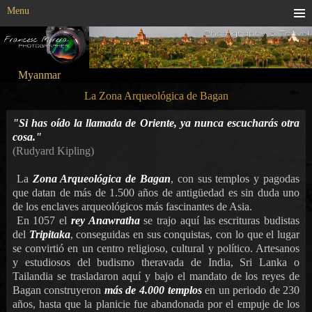
Menu
Myanmar
La Zona Arqueológica de Bagan
"Si has oído la llamada de Oriente, ya nunca escucharás otra
cosa."
(Rudyard Kipling)
La
Zona Arqueológica de Bagan
, con sus templos y pagodas
que datan de más de 1.500 años de antigüedad es sin duda uno
de los enclaves arqueológicos más fascinantes de Asia.
En 1057 el
rey Anawratha
se trajo aquí las escrituras budistas
del
Tripitaka
, conseguidas en sus conquistas, con lo que el lugar
se convirtió en un centro religioso, cultural y político. Artesanos
y estudiosos del budismo theravada de India, Sri Lanka o
Tailandia se trasladaron aquí y bajo el mandato de los reyes de
Bagan construyeron
más de 4.000 templos
en un periodo de 230
años, hasta que la planicie fue abandonada por el empuje de los